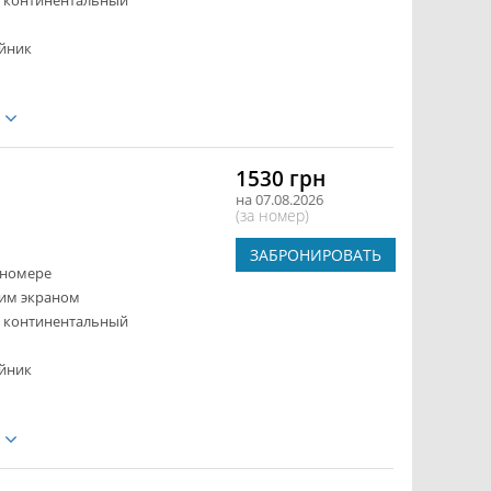
- континентальный
йник
е
1530 грн
на 07.08.2026
(за номер)
ЗАБРОНИРОВАТЬ
 номере
ким экраном
- континентальный
йник
е