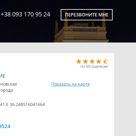
+38 093 170 95 24
ПЕРЕЗВОНИТЕ МНЕ
по 69 оценкам
ИЕ
ановская
Показать на карте
 города
:
41 E 36.248516041664
9524