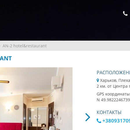
AN-2 hotel&restaurant
RANT
РАСПОЛОЖЕН
Харьков, Плех
2 км. от Центра
GPS координаты
N 49.9822246739
КОНТАКТЫ
+38093170