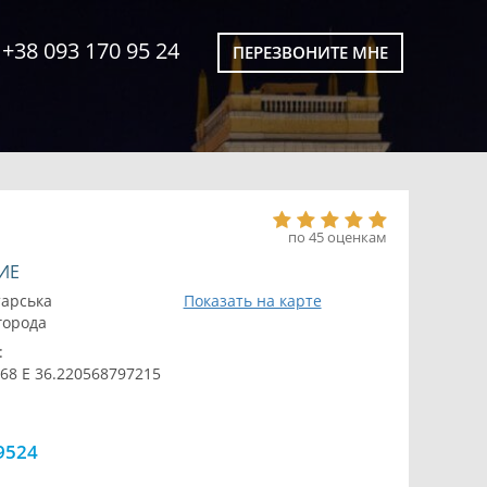
+38 093 170 95 24
ПЕРЕЗВОНИТЕ МНЕ
по 45 оценкам
ИЕ
тарська
Показать на карте
 города
:
68 E 36.220568797215
9524