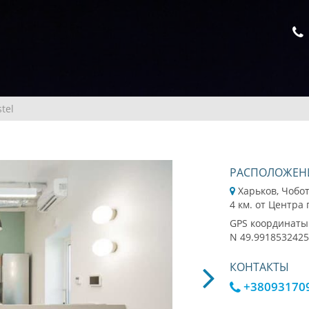
tel
РАСПОЛОЖЕН
Харьков, Чобо
4 км. от Центра
GPS координаты
N 49.9918532425
КОНТАКТЫ
+38093170