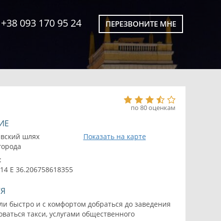
+38 093 170 95 24
ПЕРЕЗВОНИТЕ МНЕ
по 80 оценкам
ИЕ
авский шлях
Показать на карте
 города
:
14 E 36.206758618355
СЯ
ли быстро и с комфортом добраться до заведения
ваться такси, услугами общественного