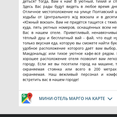
деться? Тогда, Вам к нам! В уютный, тихий и с
Здесь Вас рады будут видеть в любое время дня
Отличное местоположение на улице Полтавский ш
ходьбы от Центрального ж/д вокзала и в десят
«Южный вокзал». Вам не придётся тащится с тяж
куда, пять уютных номеров, оснащённых всем не
Вас в нашем отеле. Приветливый, ненавязчивый
тёплый душ и бесплатный вай - фай, что ещё ну
только вкусная еда, которую вы сможете найти бук
удобное расположение которого даёт вам выбор
Макдональдс или тихое уютное кафе-всё рядом. 
хорошее расположение отеля позволит вам легк
городу. Если же вы посетили город на машине, 
охраняемая стоянка или всего в 200 метра
охраняемая. Наш вежливый персонал и комф
встретить вас в нашем городе!
МИНИ-ОТЕЛЬ МАРГО НА КАРТЕ