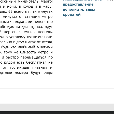
покойный мини-отель Марго!
предоставление
 и ночи, в холод и в жару.
дополнительных
лях 65 всего в пяти минутах
кроватей
и минутах от станции метро
ёлыми чемоданами непонятно
обходимым для отдыха, ждут
 персонал, мягкая постель,
жно усталому путнику? Если
вально в двух шагах от отеля,
, будь -то любимый многими
К тому же близость метро и
о и быстро перемещаться по
то рядом есть бесплатная не
х от гостиницы платная и
ортные номера будут рады