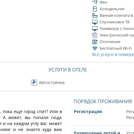
Фен
Холодильник
Ванная комната в
Спутниковое ТВ
Телевизор с плос
Электрический ча
Отопление
Бесплатный Wi-Fi
Все услуги в номер
УСЛУГИ В ОТЕЛЕ
Автостоянка
ПОРЯДОК ПРОЖИВАНИЯ
 пока ещё город спит? Или в
Регистрация
Рег
? А может, вы попали сюда
Рег
 и на каждом углу вас может
анике и не знаете куда вам
Размещение детей и
Уто