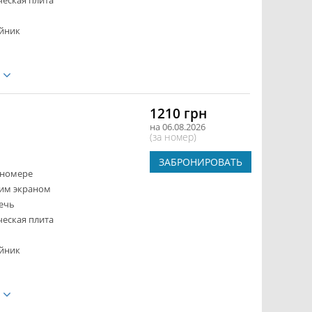
ческая плита
йник
е
1210 грн
на 06.08.2026
(за номер)
ЗАБРОНИРОВАТЬ
 номере
ким экраном
ечь
ческая плита
йник
е