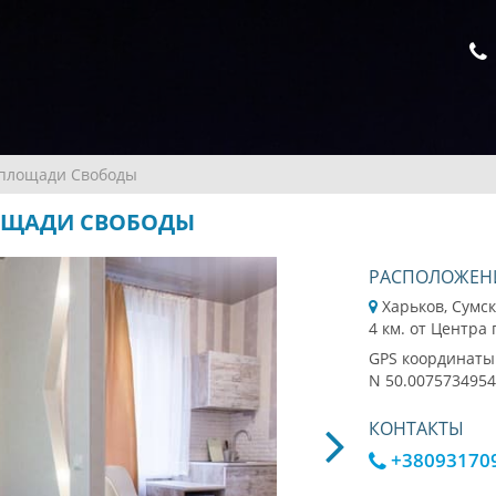
 площади Свободы
ЛОЩАДИ СВОБОДЫ
РАСПОЛОЖЕН
Харьков, Сумс
4 км. от Центра
GPS координаты
N 50.0075734954
КОНТАКТЫ
+38093170