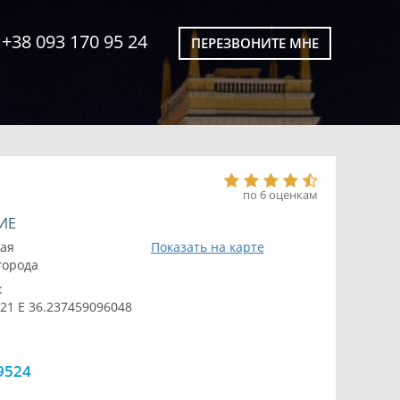
+38 093 170 95 24
ПЕРЕЗВОНИТЕ МНЕ
по 6 оценкам
ИЕ
кая
Показать на карте
 города
:
21 E 36.237459096048
9524